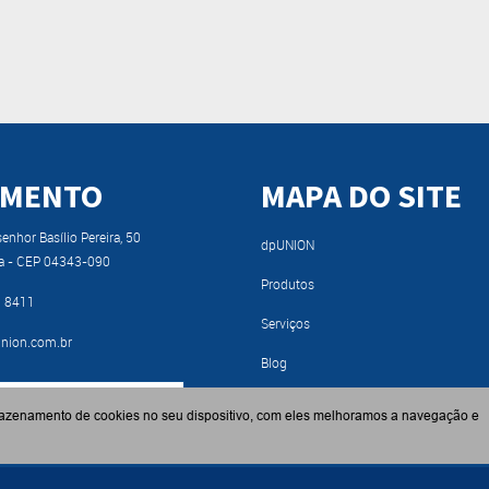
IMENTO
MAPA DO SITE
nhor Basílio Pereira, 50
dpUNION
a - CEP 04343-090
Produtos
9 8411
Serviços
nion.com.br
Blog
RA NOSSO CATÁLOGO
Fabricantes
azenamento de cookies no seu dispositivo, com eles melhoramos a navegação e
Contato