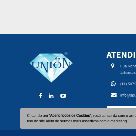
ATEND
Rua Monse
Jabaquar
(11) 507
info@dpu
BAIXE AGO
Clicando em
"Aceito todos os Cookies"
, você concorda com o arm
uso do site além de sermos mais assertivos com o marketing.