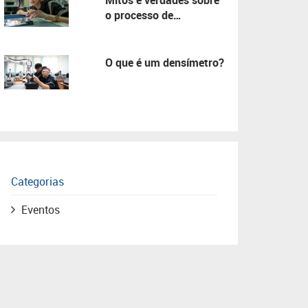
Mitos e verdades sobre
o processo de
manutenção!
O que é um densímetro?
Categorias
Eventos