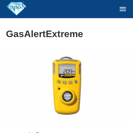
GasAlertExtreme