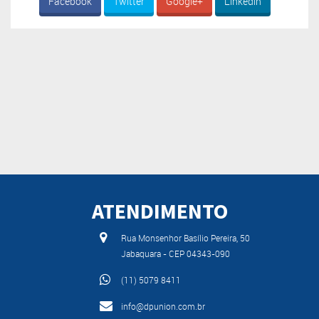
Facebook
Twitter
Google+
Linkedin
ATENDIMENTO
Rua Monsenhor Basílio Pereira, 50
Jabaquara - CEP 04343-090
(11) 5079 8411
info@dpunion.com.br