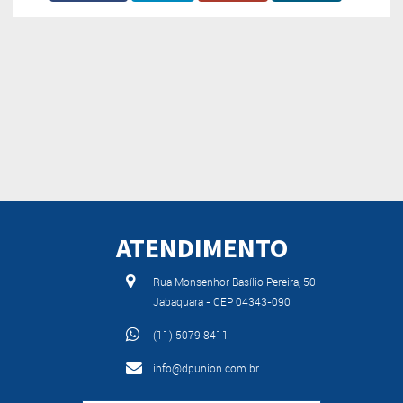
ATENDIMENTO
Rua Monsenhor Basílio Pereira, 50
Jabaquara - CEP 04343-090
(11) 5079 8411
info@dpunion.com.br