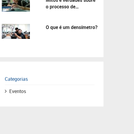
Mitos e verdades sobre
o processo de
manutenção!
O que é um densímetro?
Categorias
Eventos