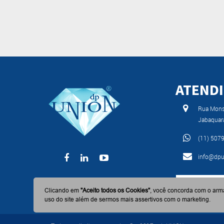
ATEND
Rua Monse
Jabaquar
(11) 507
info@dpu
BAIXE AGO
Clicando em
"Aceito todos os Cookies"
, você concorda com o arm
uso do site além de sermos mais assertivos com o marketing.