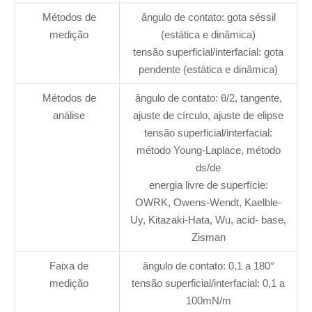
Métodos de
ângulo de contato: gota séssil
medição
(estática e dinâmica)
tensão superficial/interfacial: gota
pendente (estática e dinâmica)
Métodos de
ângulo de contato: θ/2, tangente,
análise
ajuste de círculo, ajuste de elipse
tensão superficial/interfacial:
método Young-Laplace, método
ds/de
energia livre de superfície:
OWRK, Owens-Wendt, Kaelble-
Uy, Kitazaki-Hata, Wu, acid- base,
Zisman
Faixa de
ângulo de contato: 0,1 a 180°
medição
tensão superficial/interfacial: 0,1 a
100mN/m