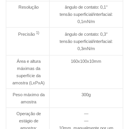
Resolução
ângulo de contato: 0,1°
tensão superficial/interfacial:
0,1mN/m
1)
Precisão
ângulo de contato: 0,3°
tensão superficial/interfacial:
0,3mN/m
Área e altura
160x100x10mm
máximas da
superfície da
amostra (LxPxA)
Peso máximo da
300g
amostra
Operação de
—
estágio de
—
amostra:
10mm, manualmente por um