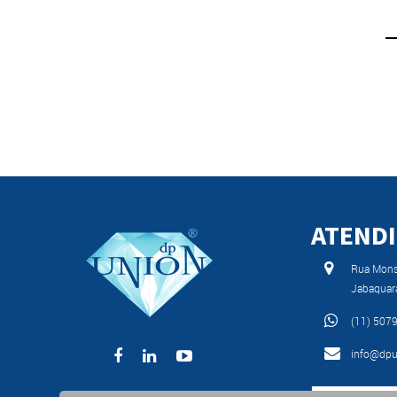
ATEND
Rua Monse
Jabaquar
(11) 507
info@dpu