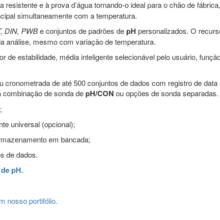
 resistente e à prova d’água tornando-o ideal para o chão de fábrica
incipal simultaneamente com a temperatura.
T, DIN, PWB
e conjuntos de padrões de
pH
personalizados. O recurs
 da análise, mesmo com variação de temperatura.
r de estabilidade, média inteligente selecionável pelo usuário, funçã
u cronometrada de até 500 conjuntos de dados com registro de data 
a combinação de sonda de
pH/CON
ou opções de sonda separadas.
;
te universal (opcional);
 o armazenamento em bancada;
s de dados.
 de pH.
 nosso portifólio.