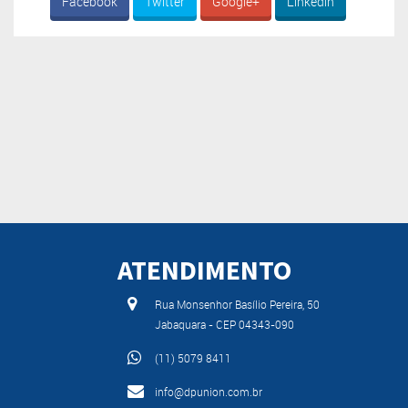
Facebook
Twitter
Google+
Linkedin
ATENDIMENTO
Rua Monsenhor Basílio Pereira, 50
Jabaquara - CEP 04343-090
(11) 5079 8411
info@dpunion.com.br