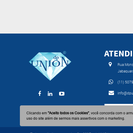
ATEND
Rua Monse
Jabaquar
(11) 507
info@dpu
BAIXE AGO
Clicando em
"Aceito todos os Cookies"
, você concorda com o arm
uso do site além de sermos mais assertivos com o marketing.