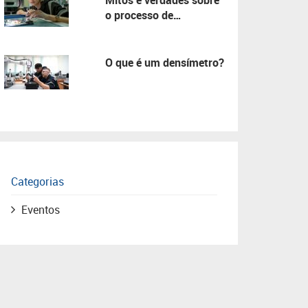
Mitos e verdades sobre
o processo de
manutenção!
O que é um densímetro?
Categorias
Eventos