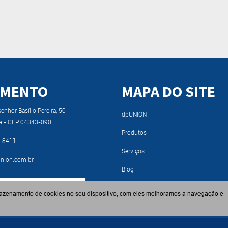
IMENTO
MAPA DO SITE
nhor Basílio Pereira, 50
dpUNION
a - CEP 04343-090
Produtos
9 8411
Serviços
nion.com.br
Blog
RA NOSSO CATÁLOGO
Fabricantes
azenamento de cookies no seu dispositivo, com eles melhoramos a navegação e
Contato