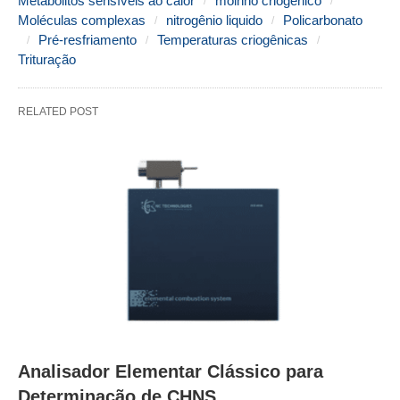
Metabólitos sensíveis ao calor
moinho criogênico
Moléculas complexas
nitrogênio liquido
Policarbonato
Pré-resfriamento
Temperaturas criogênicas
Trituração
RELATED POST
Analisador Elementar Clássico para
Determinação de CHNS