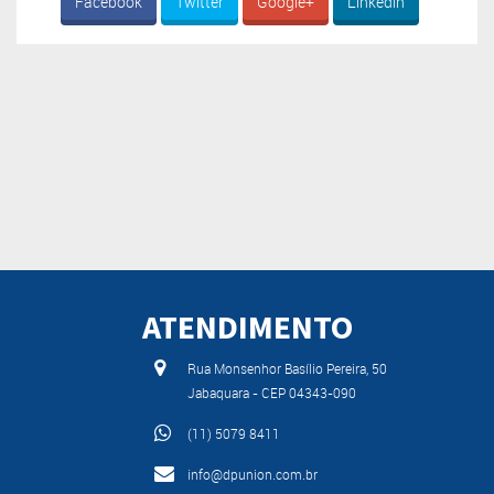
Facebook
Twitter
Google+
Linkedin
ATENDIMENTO
Rua Monsenhor Basílio Pereira, 50
Jabaquara - CEP 04343-090
(11) 5079 8411
info@dpunion.com.br