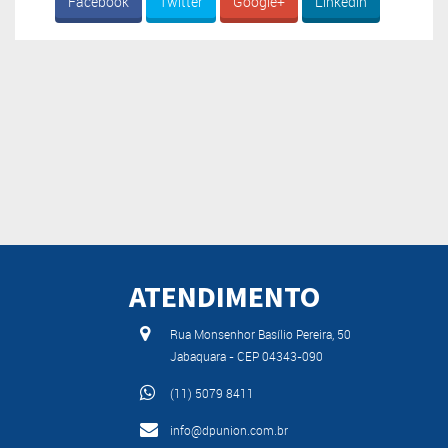
Facebook
Twitter
Google+
Linkedin
ATENDIMENTO
Rua Monsenhor Basílio Pereira, 50
Jabaquara - CEP 04343-090
(11) 5079 8411
info@dpunion.com.br