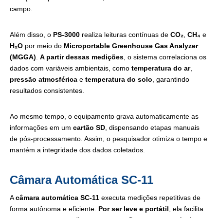
campo.
Além disso, o
PS-3000
realiza leituras contínuas de
CO₂
,
CH₄
e
H₂O
por meio do
Microportable Greenhouse Gas Analyzer
(MGGA)
.
A partir dessas medições
, o sistema correlaciona os
dados com variáveis ambientais, como
temperatura do ar
,
pressão atmosférica
e
temperatura do solo
, garantindo
resultados consistentes.
Ao mesmo tempo, o equipamento grava automaticamente as
informações em um
cartão SD
, dispensando etapas manuais
de pós-processamento. Assim, o pesquisador otimiza o tempo e
mantém a integridade dos dados coletados.
Câmara Automática SC-11
A
câmara automática SC-11
executa medições repetitivas de
forma autônoma e eficiente.
Por ser leve e portátil
, ela facilita