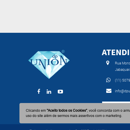
ATEND
Rua Monse
Jabaquar
(11) 507
info@dpu
BAIXE AGO
Clicando em
"Aceito todos os Cookies"
, você concorda com o arm
uso do site além de sermos mais assertivos com o marketing.