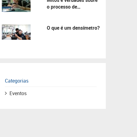
Mitos e verdades sobre
o processo de
manutenção!
O que é um densímetro?
Categorias
Eventos