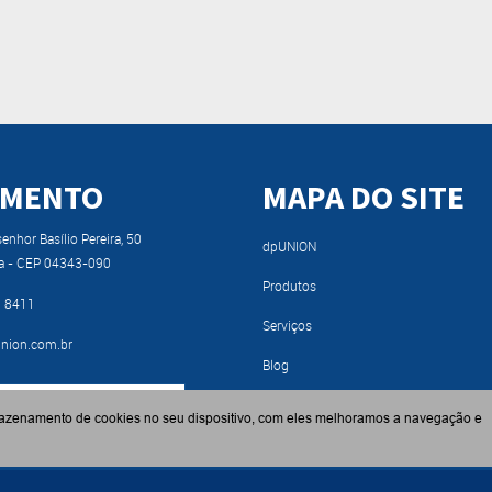
IMENTO
MAPA DO SITE
nhor Basílio Pereira, 50
dpUNION
a - CEP 04343-090
Produtos
9 8411
Serviços
nion.com.br
Blog
RA NOSSO CATÁLOGO
Fabricantes
azenamento de cookies no seu dispositivo, com eles melhoramos a navegação e
Contato