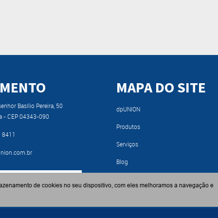
IMENTO
MAPA DO SITE
nhor Basílio Pereira, 50
dpUNION
a - CEP 04343-090
Produtos
9 8411
Serviços
nion.com.br
Blog
RA NOSSO CATÁLOGO
Fabricantes
azenamento de cookies no seu dispositivo, com eles melhoramos a navegação e
Contato