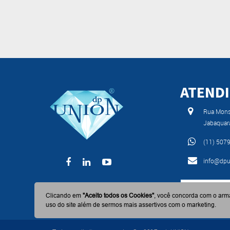
ATEND
Rua Monse
Jabaquar
(11) 507
info@dpu
BAIXE AGO
Clicando em
"Aceito todos os Cookies"
, você concorda com o arm
uso do site além de sermos mais assertivos com o marketing.