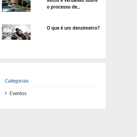
Mitos e verdades sobre
o processo de
manutenção!
O que é um densímetro?
Categorias
Eventos