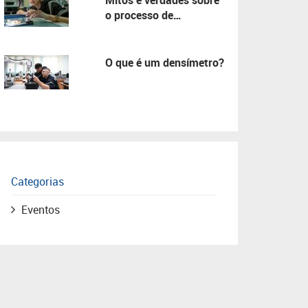
Mitos e verdades sobre
o processo de
manutenção!
O que é um densímetro?
Categorias
Eventos