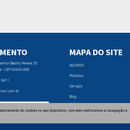
IMENTO
MAPA DO SITE
nhor Basílio Pereira, 50
dpUNION
a - CEP 04343-090
Produtos
9 8411
Serviços
nion.com.br
Blog
RA NOSSO CATÁLOGO
Fabricantes
azenamento de cookies no seu dispositivo, com eles melhoramos a navegação e
Contato