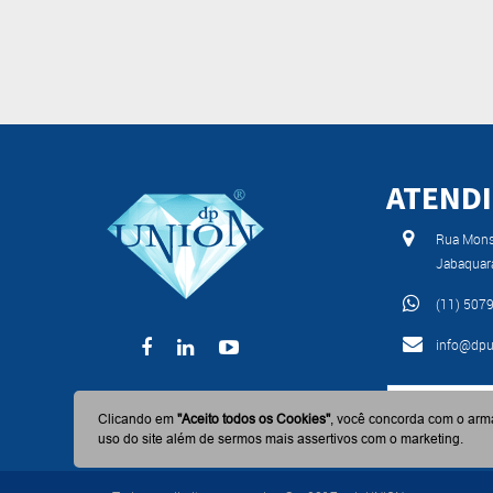
ATEND
Rua Monse
Jabaquar
(11) 507
info@dpu
BAIXE AGO
Clicando em
"Aceito todos os Cookies"
, você concorda com o arm
uso do site além de sermos mais assertivos com o marketing.