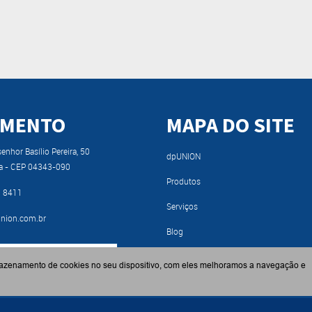
IMENTO
MAPA DO SITE
nhor Basílio Pereira, 50
dpUNION
a - CEP 04343-090
Produtos
9 8411
Serviços
nion.com.br
Blog
RA NOSSO CATÁLOGO
Fabricantes
azenamento de cookies no seu dispositivo, com eles melhoramos a navegação e
Contato