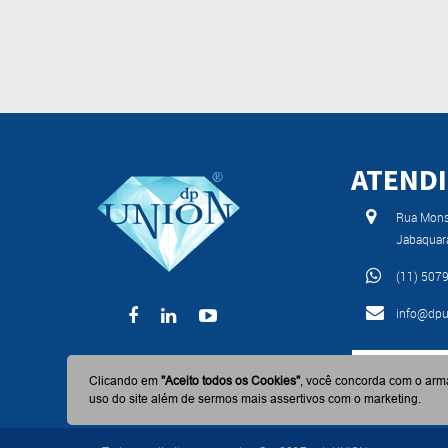
ATEND
Rua Monse
Jabaquar
(11) 507
info@dpu
BAIXE AGO
Clicando em
"Aceito todos os Cookies"
, você concorda com o arm
uso do site além de sermos mais assertivos com o marketing.