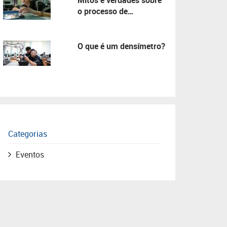
Mitos e verdades sobre
o processo de
manutenção!
O que é um densímetro?
Categorias
Eventos