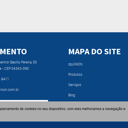
IMENTO
MAPA DO SITE
nhor Basílio Pereira, 50
dpUNION
a - CEP 04343-090
Produtos
9 8411
Serviços
nion.com.br
Blog
RA NOSSO CATÁLOGO
Fabricantes
azenamento de cookies no seu dispositivo, com eles melhoramos a navegação e
Contato