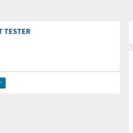
T TESTER
n