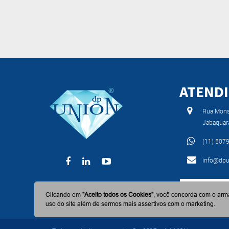
ATEND
Rua Monse
Jabaquar
(11) 507
info@dpu
BAIXE AGO
Clicando em
"Aceito todos os Cookies"
, você concorda com o arm
uso do site além de sermos mais assertivos com o marketing.