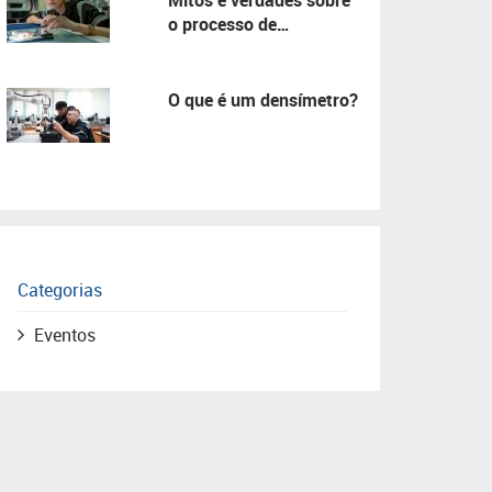
Mitos e verdades sobre
o processo de
manutenção!
O que é um densímetro?
Categorias
Eventos