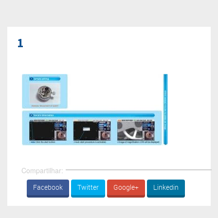
1
Compartilhar:
Facebook
Twitter
Google+
Linkedin