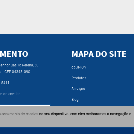
IMENTO
MAPA DO SITE
nhor Basílio Pereira, 50
dpUNION
a - CEP 04343-090
Produtos
9 8411
Serviços
nion.com.br
Blog
RA NOSSO CATÁLOGO
Fabricantes
azenamento de cookies no seu dispositivo, com eles melhoramos a navegação e
Contato