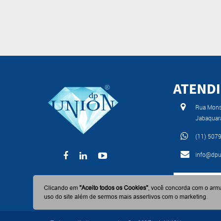
ATEND
Rua Monse
Jabaquar
(11) 507
info@dpu
BAIXE AGO
Clicando em
"Aceito todos os Cookies"
, você concorda com o arm
uso do site além de sermos mais assertivos com o marketing.