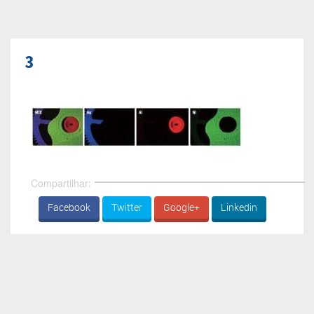
3
Compartilhar:
Facebook
Twitter
Google+
Linkedin