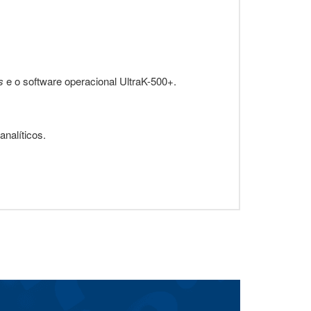
s
e o software operacional UltraK-500+.
nalíticos.