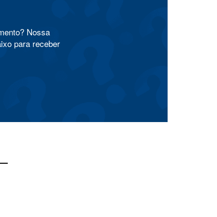
amento? Nossa
aixo para receber