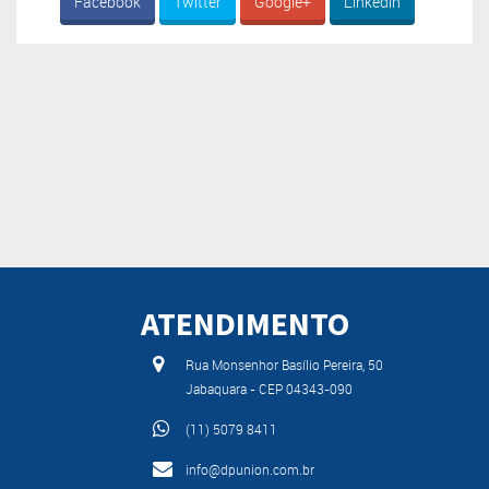
Facebook
Twitter
Google+
Linkedin
ATENDIMENTO
Rua Monsenhor Basílio Pereira, 50
Jabaquara - CEP 04343-090
(11) 5079 8411
info@dpunion.com.br