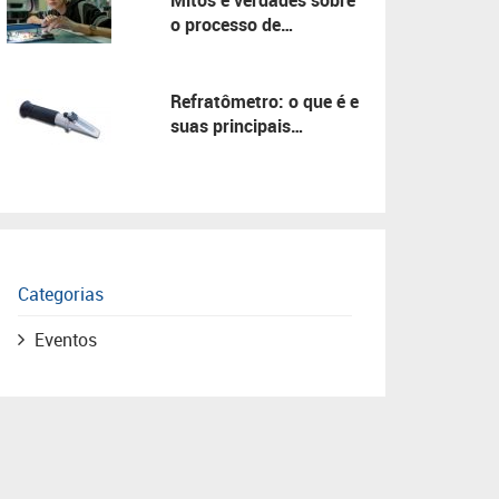
Mitos e verdades sobre
o processo de
manutenção!
Refratômetro: o que é e
suas principais
aplicações!
Categorias
Eventos