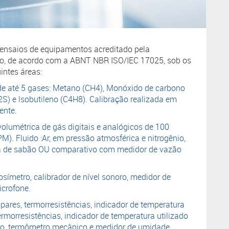
 ensaios de equipamentos acreditado pela
ro, de acordo com a ABNT NBR ISO/IEC 17025, sob os
ntes áreas:
 de até 5 gases: Metano (CH4), Monóxido de carbono
H2S) e lsobutileno (C4H8). Calibração realizada em
ente.
olumétrica de gás digitais e analógicos de 100
. Fluido :Ar, em pressão atmosférica e nitrogênio,
ha de sabão OU comparativo com medidor de vazão
símetro, calibrador de nível sonoro, medidor de
icrofone.
ares, termorresistências, indicador de temperatura
rmorresistências, indicador de temperatura utilizado
ro, termômetro mecânico e medidor de umidade.