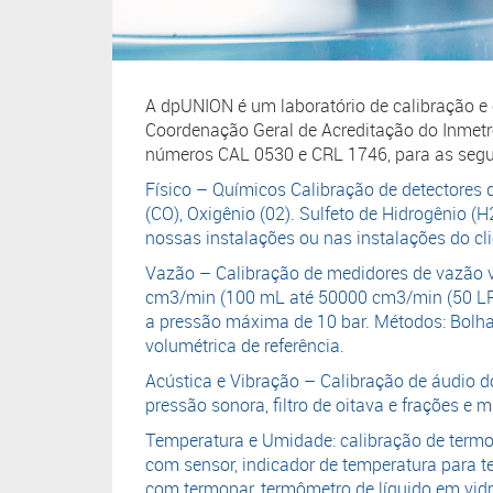
A dpUNION é um laboratório de calibração e
Coordenação Geral de Acreditação do Inmet
números CAL 0530 e CRL 1746, para as segui
Físico – Químicos Calibração de detectores
(CO), Oxigênio (02). Sulfeto de Hidrogênio (
nossas instalações ou nas instalações do cli
Vazão – Calibração de medidores de vazão v
cm3/min (100 mL até 50000 cm3/min (50 LPM)
a pressão máxima de 10 bar. Métodos: Bol
volumétrica de referência.
Acústica e Vibração – Calibração de áudio do
pressão sonora, filtro de oitava e frações e m
Temperatura e Umidade: calibração de termop
com sensor, indicador de temperatura para te
com termopar, termômetro de líquido em vid