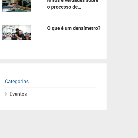
Mitos e verdades sobre
o processo de
manutenção!
O que é um densímetro?
Categorias
Eventos