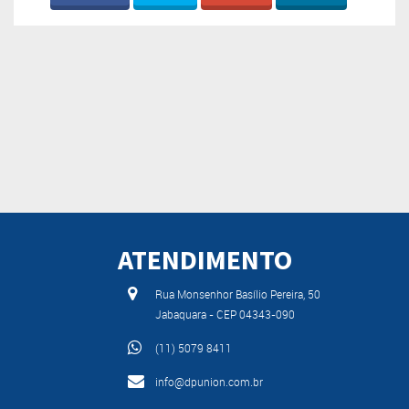
ATENDIMENTO
Rua Monsenhor Basílio Pereira, 50
Jabaquara - CEP 04343-090
(11) 5079 8411
info@dpunion.com.br