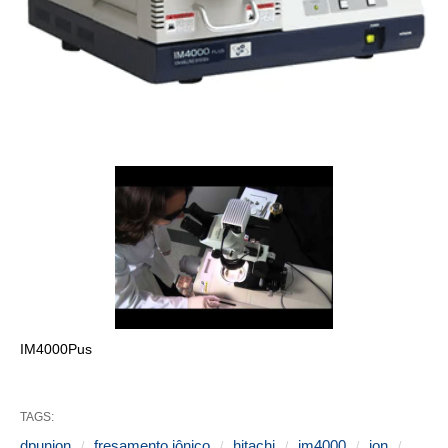
IM4000Pus
TAGS:
dpunion
fresamento iônico
hitachi
im4000
ion